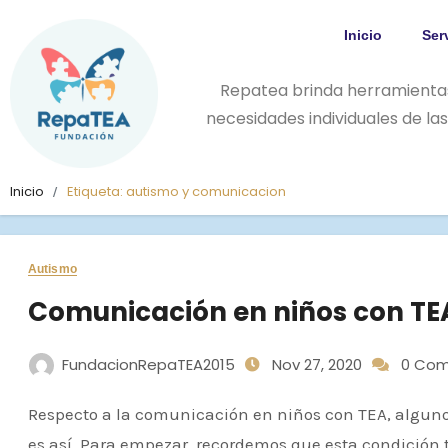
Inicio
Ser
Repatea brinda herramienta
necesidades individuales de l
Inicio
Etiqueta:
autismo y comunicacion
Autismo
Comunicación en niños con T
FundacionRepaTEA2015
Nov 27, 2020
0 Com
Respecto a la comunicación en niños con TEA, algunos creen ellos son pedantes; pero claramente esto no
es así. Para empezar, recordemos que esta condición 