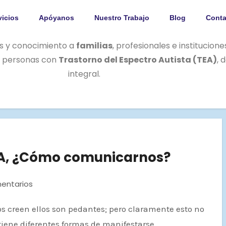
vicios
Apóyanos
Nuestro Trabajo
Blog
Conta
s y conocimiento a
familias
, profesionales e institucion
as personas con
Trastorno del Espectro Autista (TEA)
, 
integral.
EA, ¿Cómo comunicarnos?
entarios
tiene diferentes formas de manifestarse,…