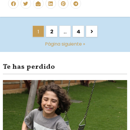
2
4
1
…
Página siguiente »
Te has perdido