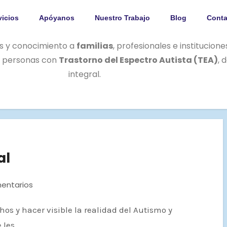
vicios
Apóyanos
Nuestro Trabajo
Blog
Conta
s y conocimiento a
familias
, profesionales e institucion
as personas con
Trastorno del Espectro Autista (TEA)
, 
integral.
al
entarios
 les…