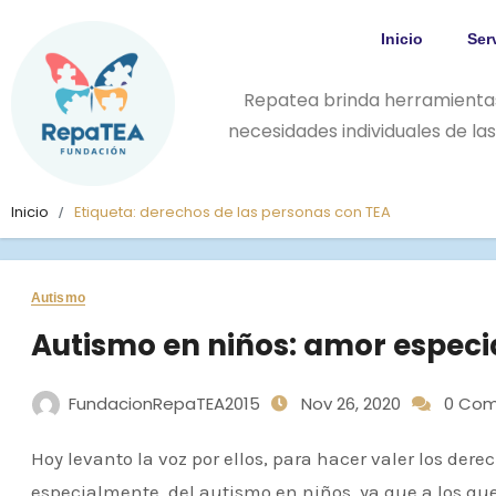
Inicio
Ser
Repatea brinda herramienta
necesidades individuales de l
Inicio
Etiqueta:
derechos de las personas con TEA
Autismo
Autismo en niños: amor especi
FundacionRepaTEA2015
Nov 26, 2020
0 Com
Hoy levanto la voz por ellos, para hacer valer los derechos y hacer visible la realidad del Autismo y
especialmente, del autismo en niños, ya que a los que